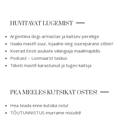
HUVITAVAT LUGEMIST
Argentiina dogi-armastav ja kaitsev pereliige
Itaalia mastif-suur, lojaalne ning suurepärane sõber!
Koerad Eesti asukate viikingiaja maailmapildis
Podcast – Loomaarst taskus
Tiibeti mastif-karastunud ja tugev kaitsja
PEA MEELES KUTSIKAT OSTES!
Hea teada enne kutsika ostu!
TÕUTUNNISTUS-murrame müüdid!