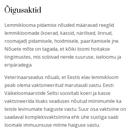
Õigusaktid
Lemmiklooma pidamise nõuded määravad reeglid
lemmikloomade (koerad, kassid, närilised, linnud,
roomajad) pidamisele, hoidmisele, paaritamisele jne.
Nõuete mõte on tagada, et kõiki loomi hoitakse
tingimustes, mis sobivad nende suuruse, iseloomu ja
eripäradega.
Veterinaarseadus nõuab, et Eestis elav lemmikloom
peab olema vaktsineeritud marutaudi vastu. Eesti
Väikeloomaarstide Seltsi soovitab koeri ja kasse
vaktsineerida lisaks seaduses nõutud miinimumile ka
teiste levinumate haiguste vastu. Suur osa vaktsiine on
saadaval kompleksvaktsiinina ehk ühe süstiga saab
loomale immuunsuse mitme haiguse vastu.