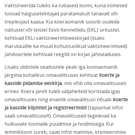
Vaktsineerida tuleks ka tubaseid loomi, kuna inimesed
toovad haigusetekitajad paratamatult tänavalt või
trepikojast kaasa. Kui koeraomanik soovib osaleda
näitustel või teistel Eesti Kennelliidu (EKL) üritustel,
kehtivad EKLi vaktsineerimiseeskirjad (lisaks
marutaudile ka muud kohustuslikud vaktsineerimised).
Jahikoertele kehtivad reeglid on kirjas jahiseaduses.
Lisaks üldistele seadustele peab iga loomaomanik
järgima kohalikus omavalitsuses kehtivat
koerte ja
kasside pidamise eeskirja
, mis võib olla omavalitsuseti
erinev. Koera järelt tuleb väljaheiteid koristada igas
omavalitsuses ning enamik omavalitsusi nõuab
koerte
ja kasside kiipimist ja registreerimist
(täpsemat infot
saab omavalitsuselt). Omavalitsused tegelevad ka
hulkuvate loomade püüdmise ja hoidmisega. Kui
lemmikloom sureb, saab infot matmise, kremeerimise