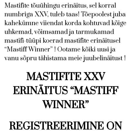
Mastifite tõuühingu erinäitus, sel korral
numbriga XXV, tuleb taas! Tõepoolest juba
kahekümne viiendat korda kohtuvad kõige
uhkemad, võimsamad ja tarmukamad
mastifi-tüüpi koerad mastifite erinäitusel
“Mastiff Winner” ! Ootame kõiki uusi ja
vanu sõpru tähistama meie juubelinäitust !
MAS
TIFITE XXV
ERINÄITUS “MASTIFF
WINNER”
REGISTREERIMINE ON