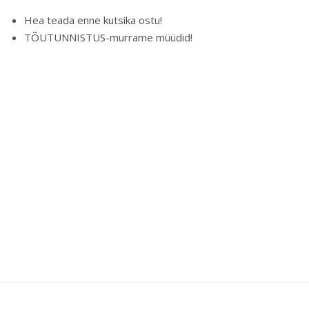
Hea teada enne kutsika ostu!
TÕUTUNNISTUS-murrame müüdid!