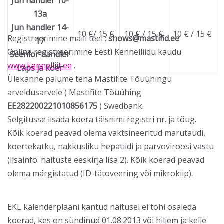
Jun handler 10-
13a
Jun handler 14-
10 €/ 15 €
10 € / 15 €
10 € / 15 €
Registreerimine maili teel :
shows@mastifid.ee
17
Online registreerimine Eesti Kennelliidu kaudu
Seenior handler
www.kennelliit.ee
.
Laps ja koer
Ülekanne palume teha Mastifite Tõuühingu
arveldusarvele ( Mastifite Tõuühing
EE282200221010856175
) Swedbank.
Selgitusse lisada koera täisnimi registri nr. ja tõug.
Kõik koerad peavad olema vaktsineeritud marutaudi,
koertekatku, nakkusliku hepatiidi ja parvoviroosi vastu
(lisainfo: näituste eeskirja lisa 2). Kõik koerad peavad
olema märgistatud (ID-tätoveering või mikrokiip).
EKL kalenderplaani kantud näitusel ei tohi osaleda
koerad, kes on sündinud 01.08.2013 või hiljem ja kelle