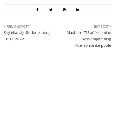
Navigeerimine
Sigimise algtõedede loeng
Mastifite TÜ pöördumine
18.11.2022
kasvatajate ning
koeraomanike poole