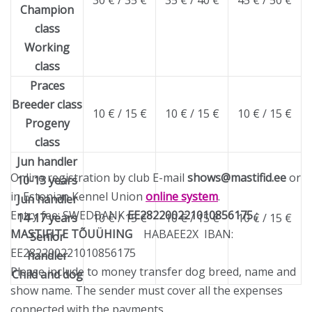
30 € / 35 €
35 € / 40 €
45 € / 50 €
Champion
class
Working
class
Praces
Breeder class
10 € / 15 €
10 € / 15 €
10 € / 15 €
Progeny
class
Jun handler
Online registration by club E-mail
shows@mastifid.ee
or
10-13 years
in Estonian Kennel Union
online system
.
Jun handler
Entry fee: SWEDBANK
EE282200221010856175 ;
14-17 years
10 € / 15 €
10 € / 15 €
10 € / 15 €
MASTIFITE TÕUÜHING
HABAEE2X IBAN:
Senior
EE282200221010856175
handler
Please include to money transfer dog breed, name and
Child and dog
show name. The sender must cover all the expenses
connected with the payments.