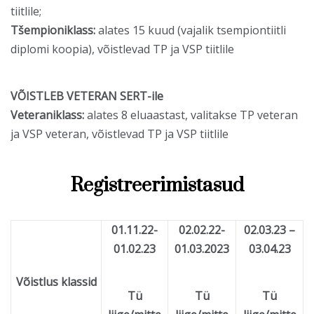
tiitlile;
Tšempioniklass:
alates 15 kuud (vajalik tsempiontiitli
diplomi koopia), võistlevad TP ja VSP tiitlile
VÕISTLEB VETERAN SERT-ile
Veteraniklass:
alates 8 eluaastast, valitakse TP veteran
ja VSP veteran, võistlevad TP ja VSP tiitlile
Registreerimistasud
01.11.22-
02.02.22-
02.03.23 –
01.02.23
01.03.2023
03.04.23
Võistlus klassid
Tü
Tü
Tü