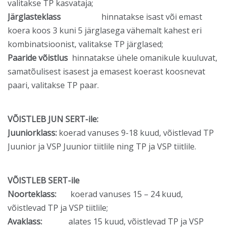
valitakse TP kasvataja;
Järglasteklass
hinnatakse isast või emast
koera koos 3 kuni 5 järglasega vähemalt kahest eri
kombinatsioonist, valitakse TP järglased;
Paaride võistlus
hinnatakse ühele omanikule kuuluvat,
samatõulisest isasest ja emasest koerast koosnevat
paari, valitakse TP paar.
VÕISTLEB JUN SERT-ile:
Juuniorklass:
koerad vanuses 9-18 kuud, võistlevad TP
Juunior ja VSP Juunior tiitlile ning TP ja VSP tiitlile.
VÕISTLEB SERT-ile
Noorteklass:
koerad vanuses 15 – 24 kuud,
võistlevad TP ja VSP tiitlile;
Avaklass:
alates 15 kuud, võistlevad TP ja VSP