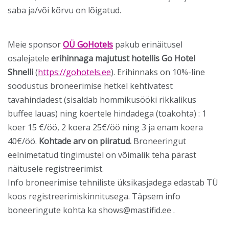
saba ja/või kõrvu on lõigatud.
Meie sponsor
OÜ GoHotels
pakub erinäitusel
osalejatele
erihinnaga majutust hotellis Go Hotel
Shnelli
(
https://gohotels.ee
). Erihinnaks on 10%-line
soodustus broneerimise hetkel kehtivatest
tavahindadest (sisaldab hommikusööki rikkalikus
buffee lauas) ning koertele hindadega (toakohta) : 1
koer 15 €/öö, 2 koera 25€/öö ning 3 ja enam koera
40€/öö.
Kohtade arv on piiratud.
Broneeringut
eelnimetatud tingimustel on võimalik teha pärast
näitusele registreerimist.
Info broneerimise tehniliste üksikasjadega edastab TÜ
koos registreerimiskinnitusega. Täpsem info
boneeringute kohta ka shows@mastifid.ee .