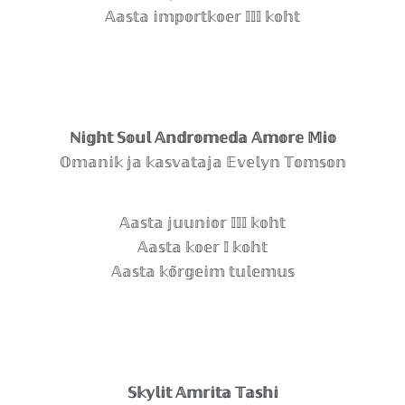
𝔸𝕒𝕤𝕥𝕒 𝕚𝕞𝕡𝕠𝕣𝕥𝕜𝕠𝕖𝕣 𝕀𝕀𝕀 𝕜𝕠𝕙𝕥
ℕ𝕚𝕘𝕙𝕥 𝕊𝕠𝕦𝕝 𝔸𝕟𝕕𝕣𝕠𝕞𝕖𝕕𝕒 𝔸𝕞𝕠𝕣𝕖 𝕄𝕚𝕠
𝕆𝕞𝕒𝕟𝕚𝕜 𝕛𝕒 𝕜𝕒𝕤𝕧𝕒𝕥𝕒𝕛𝕒 𝔼𝕧𝕖𝕝𝕪𝕟 𝕋𝕠𝕞𝕤𝕠𝕟
𝔸𝕒𝕤𝕥𝕒 𝕛𝕦𝕦𝕟𝕚𝕠𝕣 𝕀𝕀𝕀 𝕜𝕠𝕙𝕥
𝔸𝕒𝕤𝕥𝕒 𝕜𝕠𝕖𝕣 𝕀 𝕜𝕠𝕙𝕥
𝔸𝕒𝕤𝕥𝕒 𝕜𝕠̃𝕣𝕘𝕖𝕚𝕞 𝕥𝕦𝕝𝕖𝕞𝕦𝕤
𝕊𝕜𝕪𝕝𝕚𝕥 𝔸𝕞𝕣𝕚𝕥𝕒 𝕋𝕒𝕤𝕙𝕚