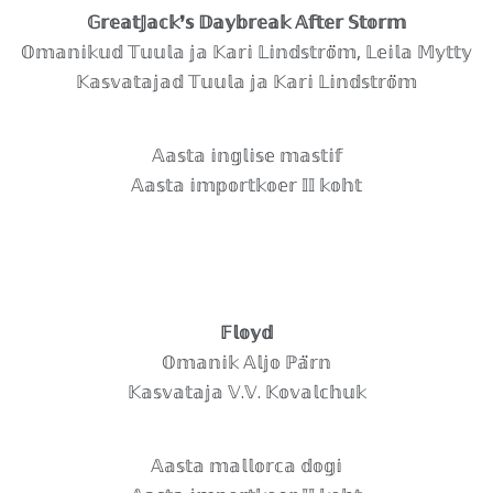
𝔾𝕣𝕖𝕒𝕥𝕁𝕒𝕔𝕜❜𝕤 𝔻𝕒𝕪𝕓𝕣𝕖𝕒𝕜 𝔸𝕗𝕥𝕖𝕣 𝕊𝕥𝕠𝕣𝕞
𝕆𝕞𝕒𝕟𝕚𝕜𝕦𝕕 𝕋𝕦𝕦𝕝𝕒 𝕛𝕒 𝕂𝕒𝕣𝕚 𝕃𝕚𝕟𝕕𝕤𝕥𝕣𝕠̈𝕞, 𝕃𝕖𝕚𝕝𝕒 𝕄𝕪𝕥𝕥𝕪
𝕂𝕒𝕤𝕧𝕒𝕥𝕒𝕛𝕒𝕕 𝕋𝕦𝕦𝕝𝕒 𝕛𝕒 𝕂𝕒𝕣𝕚 𝕃𝕚𝕟𝕕𝕤𝕥𝕣𝕠̈𝕞
𝔸𝕒𝕤𝕥𝕒 𝕚𝕟𝕘𝕝𝕚𝕤𝕖 𝕞𝕒𝕤𝕥𝕚𝕗
𝔸𝕒𝕤𝕥𝕒 𝕚𝕞𝕡𝕠𝕣𝕥𝕜𝕠𝕖𝕣 𝕀𝕀 𝕜𝕠𝕙𝕥
𝔽𝕝𝕠𝕪𝕕
𝕆𝕞𝕒𝕟𝕚𝕜 𝔸𝕝𝕛𝕠 ℙ𝕒̈𝕣𝕟
𝕂𝕒𝕤𝕧𝕒𝕥𝕒𝕛𝕒 𝕍.𝕍. 𝕂𝕠𝕧𝕒𝕝𝕔𝕙𝕦𝕜
𝔸𝕒𝕤𝕥𝕒 𝕞𝕒𝕝𝕝𝕠𝕣𝕔𝕒 𝕕𝕠𝕘𝕚