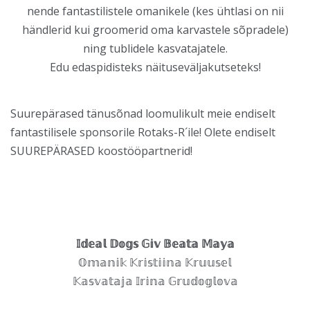
nende fantastilistele omanikele (kes ühtlasi on nii
händlerid kui groomerid oma karvastele sõpradele)
ning tublidele kasvatajatele.
Edu edaspidisteks näituseväljakutseteks!
Suurepärased tänusõnad loomulikult meie endiselt
fantastilisele sponsorile Rotaks-R´ile! Olete endiselt
SUUREPÄRASED koostööpartnerid!
𝕀𝕕𝕖𝕒𝕝 𝔻𝕠𝕘𝕤 𝔾𝕚𝕧 𝔹𝕖𝕒𝕥𝕒 𝕄𝕒𝕪𝕒
𝕆𝕞𝕒𝕟𝕚𝕜 𝕂𝕣𝕚𝕤𝕥𝕚𝕚𝕟𝕒 𝕂𝕣𝕦𝕦𝕤𝕖𝕝
𝕂𝕒𝕤𝕧𝕒𝕥𝕒𝕛𝕒 𝕀𝕣𝕚𝕟𝕒 𝔾𝕣𝕦𝕕𝕠𝕘𝕝𝕠𝕧𝕒