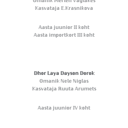
𝕆𝕞𝕒𝕟𝕚𝕜 𝕄𝕖𝕣𝕝𝕖𝕟 𝕍𝕒𝕘𝕝𝕒𝕜𝕖𝕤
𝕂𝕒𝕤𝕧𝕒𝕥𝕒𝕛𝕒 𝔼.𝕂𝕣𝕒𝕤𝕟𝕚𝕜𝕠𝕧𝕒
𝔸𝕒𝕤𝕥𝕒 𝕛𝕦𝕦𝕟𝕚𝕠𝕣 𝕀𝕀 𝕜𝕠𝕙𝕥
𝔸𝕒𝕤𝕥𝕒 𝕚𝕞𝕡𝕠𝕣𝕥𝕜𝕠𝕣𝕥 𝕀𝕀𝕀 𝕜𝕠𝕙𝕥
𝔻𝕙𝕠𝕣 𝕃𝕒𝕪𝕒 𝔻𝕒𝕪𝕤𝕠𝕟 𝔻𝕠𝕣𝕠𝕜
𝕆𝕞𝕒𝕟𝕚𝕜 ℕ𝕖𝕝𝕖 ℕ𝕚𝕘𝕝𝕒𝕤
𝕂𝕒𝕤𝕧𝕒𝕥𝕒𝕛𝕒 ℝ𝕦𝕦𝕥𝕒 𝔸𝕣𝕦𝕞𝕖𝕥𝕤
𝔸𝕒𝕤𝕥𝕒 𝕛𝕦𝕦𝕟𝕚𝕠𝕣 𝕀𝕍 𝕜𝕠𝕙𝕥