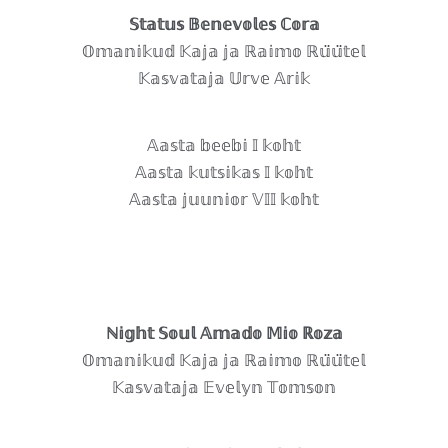
𝕊𝕥𝕒𝕥𝕦𝕤 𝔹𝕖𝕟𝕖𝕧𝕠𝕝𝕖𝕤 ℂ𝕠𝕣𝕒
𝕆𝕞𝕒𝕟𝕚𝕜𝕦𝕕 𝕂𝕒𝕛𝕒 𝕛𝕒 ℝ𝕒𝕚𝕞𝕠 ℝ𝕦̈𝕦̈𝕥𝕖𝕝
𝕂𝕒𝕤𝕧𝕒𝕥𝕒𝕛𝕒 𝕌𝕣𝕧𝕖 𝔸𝕣𝕚𝕜
𝔸𝕒𝕤𝕥𝕒 𝕓𝕖𝕖𝕓𝕚 𝕀 𝕜𝕠𝕙𝕥
𝔸𝕒𝕤𝕥𝕒 𝕜𝕦𝕥𝕤𝕚𝕜𝕒𝕤 𝕀 𝕜𝕠𝕙𝕥
𝔸𝕒𝕤𝕥𝕒 𝕛𝕦𝕦𝕟𝕚𝕠𝕣 𝕍𝕀𝕀 𝕜𝕠𝕙𝕥
ℕ𝕚𝕘𝕙𝕥 𝕊𝕠𝕦𝕝 𝔸𝕞𝕒𝕕𝕠 𝕄𝕚𝕠 ℝ𝕠𝕫𝕒
𝕆𝕞𝕒𝕟𝕚𝕜𝕦𝕕 𝕂𝕒𝕛𝕒 𝕛𝕒 ℝ𝕒𝕚𝕞𝕠 ℝ𝕦̈𝕦̈𝕥𝕖𝕝
𝕂𝕒𝕤𝕧𝕒𝕥𝕒𝕛𝕒 𝔼𝕧𝕖𝕝𝕪𝕟 𝕋𝕠𝕞𝕤𝕠𝕟