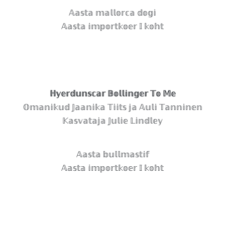
𝔸𝕒𝕤𝕥𝕒 𝕞𝕒𝕝𝕝𝕠𝕣𝕔𝕒 𝕕𝕠𝕘𝕚
𝔸𝕒𝕤𝕥𝕒 𝕚𝕞𝕡𝕠𝕣𝕥𝕜𝕠𝕖𝕣 𝕀 𝕜𝕠𝕙𝕥
ℍ𝕪𝕖𝕣𝕕𝕦𝕟𝕤𝕔𝕒𝕣 𝔹𝕠𝕝𝕝𝕚𝕟𝕘𝕖𝕣 𝕋𝕠 𝕄𝕖
𝕆𝕞𝕒𝕟𝕚𝕜𝕦𝕕 𝕁𝕒𝕒𝕟𝕚𝕜𝕒 𝕋𝕚𝕚𝕥𝕤 𝕛𝕒 𝔸𝕦𝕝𝕚 𝕋𝕒𝕟𝕟𝕚𝕟𝕖𝕟
𝕂𝕒𝕤𝕧𝕒𝕥𝕒𝕛𝕒 𝕁𝕦𝕝𝕚𝕖 𝕃𝕚𝕟𝕕𝕝𝕖𝕪
𝔸𝕒𝕤𝕥𝕒 𝕓𝕦𝕝𝕝𝕞𝕒𝕤𝕥𝕚𝕗
𝔸𝕒𝕤𝕥𝕒 𝕚𝕞𝕡𝕠𝕣𝕥𝕜𝕠𝕖𝕣 𝕀 𝕜𝕠𝕙𝕥