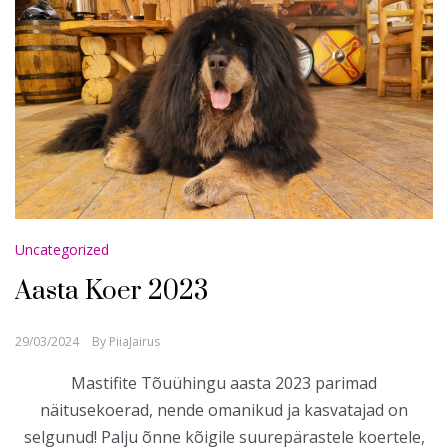
Uncategorized
Aasta Koer 2023
29/03/2024
By
PiiaJairus
Mastifite Tõuühingu aasta 2023 parimad
näitusekoerad, nende omanikud ja kasvatajad on
selgunud! Palju õnne kõigile suurepärastele koertele,