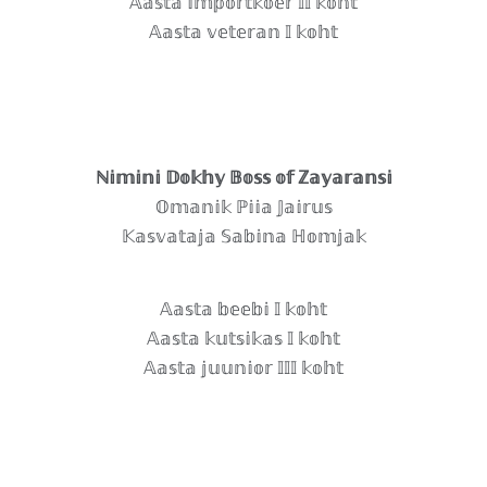
𝔸𝕒𝕤𝕥𝕒 𝕚𝕞𝕡𝕠𝕣𝕥𝕜𝕠𝕖𝕣 𝕀𝕀 𝕜𝕠𝕙𝕥
𝔸𝕒𝕤𝕥𝕒 𝕧𝕖𝕥𝕖𝕣𝕒𝕟 𝕀 𝕜𝕠𝕙𝕥
ℕ𝕚𝕞𝕚𝕟𝕚 𝔻𝕠𝕜𝕙𝕪 𝔹𝕠𝕤𝕤 𝕠𝕗 ℤ𝕒𝕪𝕒𝕣𝕒𝕟𝕤𝕚
𝕆𝕞𝕒𝕟𝕚𝕜 ℙ𝕚𝕚𝕒 𝕁𝕒𝕚𝕣𝕦𝕤
𝕂𝕒𝕤𝕧𝕒𝕥𝕒𝕛𝕒 𝕊𝕒𝕓𝕚𝕟𝕒 ℍ𝕠𝕞𝕛𝕒𝕜
𝔸𝕒𝕤𝕥𝕒 𝕓𝕖𝕖𝕓𝕚 𝕀 𝕜𝕠𝕙𝕥
𝔸𝕒𝕤𝕥𝕒 𝕜𝕦𝕥𝕤𝕚𝕜𝕒𝕤 𝕀 𝕜𝕠𝕙𝕥
𝔸𝕒𝕤𝕥𝕒 𝕛𝕦𝕦𝕟𝕚𝕠𝕣 𝕀𝕀𝕀 𝕜𝕠𝕙𝕥