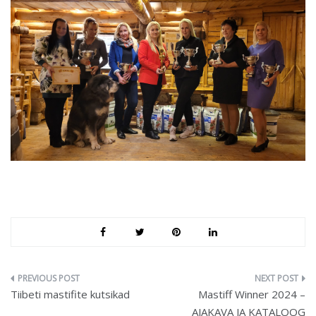
Navigeerimine
Tiibeti mastifite kutsikad
Mastiff Winner 2024 –
AJAKAVA JA KATALOOG