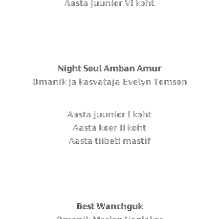
𝔸𝕒𝕤𝕥𝕒 𝕛𝕦𝕦𝕟𝕚𝕠𝕣 𝕍𝕀 𝕜𝕠𝕙𝕥
ℕ𝕚𝕘𝕙𝕥 𝕊𝕠𝕦𝕝 𝔸𝕞𝕓𝕒𝕟 𝔸𝕞𝕦𝕣
𝕆𝕞𝕒𝕟𝕚𝕜 𝕛𝕒 𝕜𝕒𝕤𝕧𝕒𝕥𝕒𝕛𝕒 𝔼𝕧𝕖𝕝𝕪𝕟 𝕋𝕠𝕞𝕤𝕠𝕟
𝔸𝕒𝕤𝕥𝕒 𝕛𝕦𝕦𝕟𝕚𝕠𝕣 𝕀 𝕜𝕠𝕙𝕥
𝔸𝕒𝕤𝕥𝕒 𝕜𝕠𝕖𝕣 𝕀𝕀 𝕜𝕠𝕙𝕥
𝔸𝕒𝕤𝕥𝕒 𝕥𝕚𝕚𝕓𝕖𝕥𝕚 𝕞𝕒𝕤𝕥𝕚𝕗
𝔹𝕖𝕤𝕥 𝕎𝕒𝕟𝕔𝕙𝕘𝕦𝕜