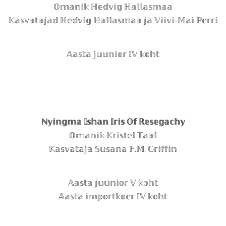
𝕆𝕞𝕒𝕟𝕚𝕜 ℍ𝕖𝕕𝕧𝕚𝕘 ℍ𝕒𝕝𝕝𝕒𝕤𝕞𝕒𝕒
𝕂𝕒𝕤𝕧𝕒𝕥𝕒𝕛𝕒𝕕 ℍ𝕖𝕕𝕧𝕚𝕘 ℍ𝕒𝕝𝕝𝕒𝕤𝕞𝕒𝕒 𝕛𝕒 𝕍𝕚𝕚𝕧𝕚-𝕄𝕒𝕚 ℙ𝕖𝕣𝕣𝕚
𝔸𝕒𝕤𝕥𝕒 𝕛𝕦𝕦𝕟𝕚𝕠𝕣 𝕀𝕍 𝕜𝕠𝕙𝕥
ℕ𝕪𝕚𝕟𝕘𝕞𝕒 𝕀𝕤𝕙𝕒𝕟 𝕀𝕣𝕚𝕤 𝕆𝕗 ℝ𝕖𝕤𝕖𝕘𝕒𝕔𝕙𝕪
𝕆𝕞𝕒𝕟𝕚𝕜 𝕂𝕣𝕚𝕤𝕥𝕖𝕝 𝕋𝕒𝕒𝕝
𝕂𝕒𝕤𝕧𝕒𝕥𝕒𝕛𝕒 𝕊𝕦𝕤𝕒𝕟𝕒 𝔽.𝕄. 𝔾𝕣𝕚𝕗𝕗𝕚𝕟
𝔸𝕒𝕤𝕥𝕒 𝕛𝕦𝕦𝕟𝕚𝕠𝕣 𝕍 𝕜𝕠𝕙𝕥
𝔸𝕒𝕤𝕥𝕒 𝕚𝕞𝕡𝕠𝕣𝕥𝕜𝕠𝕖𝕣 𝕀𝕍 𝕜𝕠𝕙𝕥