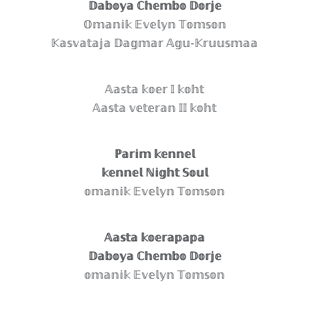
𝔻𝕒𝕓𝕠𝕪𝕒 ℂ𝕙𝕖𝕞𝕓𝕠 𝔻𝕠𝕣𝕛𝕖
𝕆𝕞𝕒𝕟𝕚𝕜 𝔼𝕧𝕖𝕝𝕪𝕟 𝕋𝕠𝕞𝕤𝕠𝕟
𝕂𝕒𝕤𝕧𝕒𝕥𝕒𝕛𝕒 𝔻𝕒𝕘𝕞𝕒𝕣 𝔸𝕘𝕦-𝕂𝕣𝕦𝕦𝕤𝕞𝕒𝕒
𝔸𝕒𝕤𝕥𝕒 𝕜𝕠𝕖𝕣 𝕀 𝕜𝕠𝕙𝕥
𝔸𝕒𝕤𝕥𝕒 𝕧𝕖𝕥𝕖𝕣𝕒𝕟 𝕀𝕀 𝕜𝕠𝕙𝕥
ℙ𝕒𝕣𝕚𝕞 𝕜𝕖𝕟𝕟𝕖𝕝
𝕜𝕖𝕟𝕟𝕖𝕝 ℕ𝕚𝕘𝕙𝕥 𝕊𝕠𝕦𝕝
𝕠𝕞𝕒𝕟𝕚𝕜 𝔼𝕧𝕖𝕝𝕪𝕟 𝕋𝕠𝕞𝕤𝕠𝕟
𝔸𝕒𝕤𝕥𝕒 𝕜𝕠𝕖𝕣𝕒𝕡𝕒𝕡𝕒
𝔻𝕒𝕓𝕠𝕪𝕒 ℂ𝕙𝕖𝕞𝕓𝕠 𝔻𝕠𝕣𝕛𝕖
𝕠𝕞𝕒𝕟𝕚𝕜 𝔼𝕧𝕖𝕝𝕪𝕟 𝕋𝕠𝕞𝕤𝕠𝕟