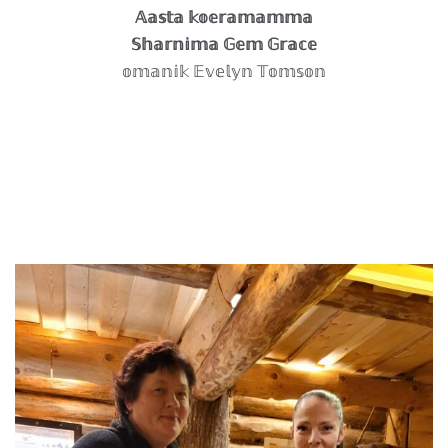
𝔸𝕒𝕤𝕥𝕒 𝕜𝕠𝕖𝕣𝕒𝕞𝕒𝕞𝕞𝕒
𝕊𝕙𝕒𝕣𝕟𝕚𝕞𝕒 𝔾𝕖𝕞 𝔾𝕣𝕒𝕔𝕖
𝕠𝕞𝕒𝕟𝕚𝕜 𝔼𝕧𝕖𝕝𝕪𝕟 𝕋𝕠𝕞𝕤𝕠𝕟