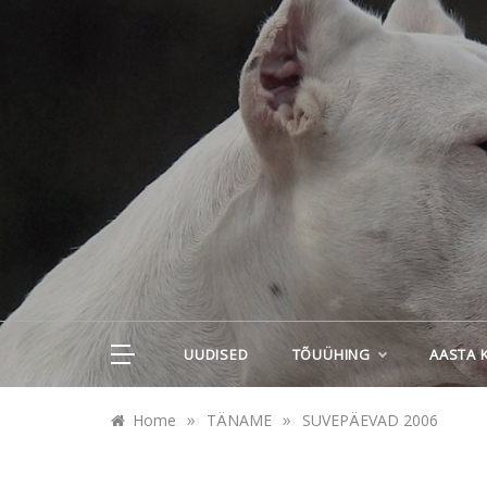
Skip
to
content
UUDISED
TÕUÜHING
AASTA 
»
»
Home
TÄNAME
SUVEPÄEVAD 2006