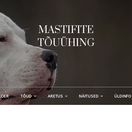
MASTIFITE
TÕUÜHING
KOER
TÕUD
ARETUS
NÄITUSED
ÜLDINFO