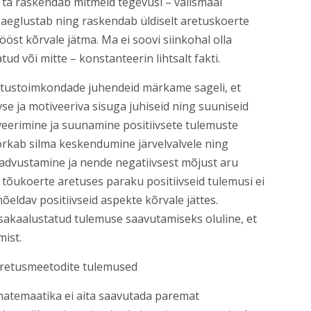
ta raskendab mitmeid tegevusi – välismaal
a aeglustab ning raskendab üldiselt aretuskoerte
ööst kõrvale jätma. Ma ei soovi siinkohal olla
ud või mitte – konstanteerin lihtsalt fakti.
retustoimkondade juhendeid märkame sageli, et
vse ja motiveeriva sisuga juhiseid ning suuniseid
iveerimine ja suunamine positiivsete tulemuste
orkab silma keskendumine järvelvalvele ning
eadvustamine ja nende negatiivsest mõjust aru
tõukoerte aretuses paraku positiivseid tulemusi ei
eldav positiivseid aspekte kõrvale jättes.
asakaalustatud tulemuse saavutamiseks oluline, et
mist.
 aretusmeetodite tulemused
matemaatika ei aita saavutada paremat