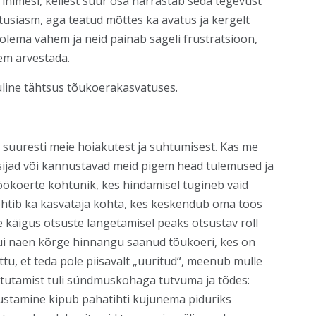
inimesi, kellest suur osa harrastab seda tegevust
tusiasm, aga teatud mõttes ka avatus ja kergelt
olema vähem ja neid painab sageli frustratsioon,
em arvestada.
luline tähtsus tõukoerakasvatuses.
 suuresti meie hoiakutest ja suhtumisest. Kas me
sijad või kannustavad meid pigem head tulemused ja
 töökoerte kohtunik, kes hindamisel tugineb vaid
kehtib ka kasvataja kohta, kes keskendub oma töös
e käigus otsuste langetamisel peaks otsustav roll
ui näen kõrge hinnangu saanud tõukoeri, kes on
ttu, et teda pole piisavalt „uuritud“, meenub mulle
kustutamist tuli sündmuskohaga tutvuma ja tõdes:
ustamine kipub pahatihti kujunema piduriks