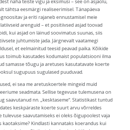
est näha teiste vigu ja eksimusi – see on asjaolu,
ult tähtsa eesmärgi realiseerimisel. Tänapäeva
ognoositav ja eriti rajaneb ennustamisel meie
ivseid arenguid – et positiivsed asjad toovad
idi, kui asjad on läinud soovimatus suunas, siis
iivsete juhtumiste jada. Järgnevalt vaatamegi
dusel, et eelmainitud teesid peavad paika. Kõikide
tus toimub kasutades kodumaist populatsiooni ilma
tud samasse tõugu ja aretuses kasutatavate koerte
 jooksul sugupuus sugulased puuduvad.
dused, ei sea me aretuskoertele mingeid muid
teeriume seadmata. Sellise tegevuse tulemusena on
ug saavutanud nn. „kesktaseme“. Statistikast tuntud
idates keskpäraste koerte suurt arvu võrreldes
e tulevuse saavutamiseks ei oleks õigupoolest vaja
is kaotaksime? Kindlasti kannataks koerandus kui