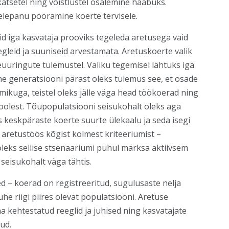
katsetel ning võistlustel osalemine hääbuks.
lepanu pööramine koerte tervisele.
d iga kasvataja prooviks tegeleda aretusega vaid
gleid ja suuniseid arvestamata. Aretuskoerte valik
euuringute tulemustel. Valiku tegemisel lähtuks iga
ne generatsiooni pärast oleks tulemus see, et osade
mikuga, teistel oleks jälle väga head töökoerad ning
olest. Tõupopulatsiooni seisukohalt oleks aga
s keskpäraste koerte suurte ülekaalu ja seda isegi
s aretustöös kõgist kolmest kriteeriumist –
 oleks sellise stsenaariumi puhul märksa aktiivsem
 seisukohalt väga tähtis.
d – koerad on registreeritud, sugulusaste nelja
he riigi piires olevat populatsiooni. Aretuse
a kehtestatud reeglid ja juhised ning kasvatajate
tud.