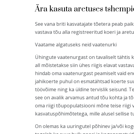
Ära kasuta aretuses tshempio
See vana briti kasvatajate tõetera peab pai
vastava tõu alla registreeritud koeri ja are
Vaatame algatuseks neid vaatenurki
Ühingute vaatenurgast on tavaliselt tähtis 
all mõistetakse siin ühes riigis elavat vast
hindab oma vaatenurgast peamiselt vaid end
jahikoerte puhul on esmatähtsad koerte suu
töövõime ning ka üldine tervislik seisund. Te
see on avalik arvamus antud tõu kohta ja tõ
oma riigi tõupopulatsiooni mõne teise riigi
kasvatuspõhimõtetega, mille alusel sellise 
On olemas ka uuringutel põhinev ja/või ko