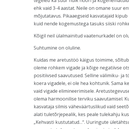
tegeleb ka suur hulk noori ja kogenematuid 
ehk vaid 3-4 aastat. Neile on omane suur en
mõjutatavus. Pikaaegseid kasvatajaid kipub 
kuid nende kogemustega tasuks siiski rohk
Kõigil neil ülalmainitud vaatenurkadel on o
Suhtumine on oluline.
Kuidas me aretustöö käigus toimime, sõltub
oleme rohkem vigade ja kõige negatiivse ot
positiivsed saavutused. Selline välimiku- ja
koera vigadele, ei ole hea kohtunik. Sama 
vaid vigade elimineerimisele. Aretustegevus
olema harmoonilise terviku saavutamisel. K
kasvataja silmis väheväärtuslikud vaid seetõ
alati tuletõrjepealik, kes peale tulekahju 
„Kehvasti kustutatud…“. Uuringute ületähts