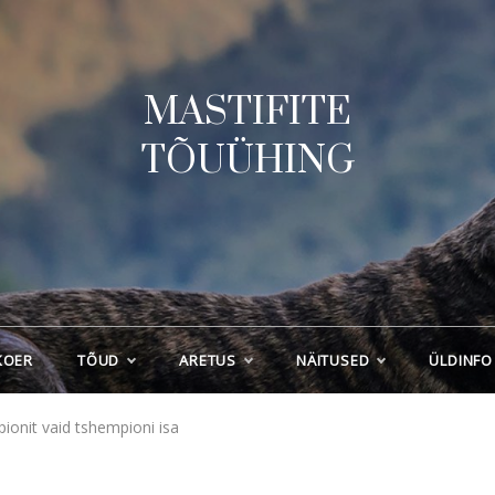
MASTIFITE
TÕUÜHING
KOER
TÕUD
ARETUS
NÄITUSED
ÜLDINFO
ionit vaid tshempioni isa