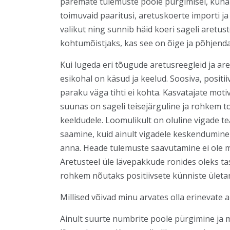
paremate tulemuste poole pürgimisel, kuna 
toimuvaid paaritusi, aretuskoerte importi j
valikut ning sunnib häid koeri sageli aretust
kohtumõistjaks, kas see on õige ja põhjendat
Kui lugeda eri tõugude aretusreegleid ja a
esikohal on käsud ja keelud. Soosiva, positii
paraku väga tihti ei kohta. Kasvatajate mot
suunas on sageli teisejärguline ja rohkem t
keeldudele. Loomulikult on oluline vigade t
saamine, kuid ainult vigadele keskendumine 
anna. Heade tulemuste saavutamine ei ole mõ
Aretusteel üle lävepakkude ronides oleks t
rohkem nõutaks positiivsete künniste ületa
Millised võivad minu arvates olla erinevate
Ainult suurte numbrite poole pürgimine ja 