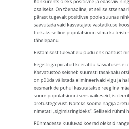
Konkurents oleks positiivne ja edasiviiv ni
osaliseks. On tõenäoline, et sellise stsenaa
pärast tugevalt positiivse poole suunas nihke
saavutada vaid kasvatajate vastatikuse koo
torkaks selline populatsioon silma ka teistes
tähelepanu.
Ristamisest tulevat elujõudu ehk nähtust n
Registriga piiratud koeratõu kasvatuses ei ol
Kasvatustöö seisneb suuresti tasakaalu ots
on püüda välistada elimineerivaid vigu ja hai
eesmärkide puhul kasutatakse reeglina määr
suure populatsiooni sees väikeseid, isoleeri
aretustegevust. Näiteks soome hagija aretuse
nimetati „sigimisringideks“. Selliseid rühmi 
Rühmadesse kuuluvad koerad oleksid range kon