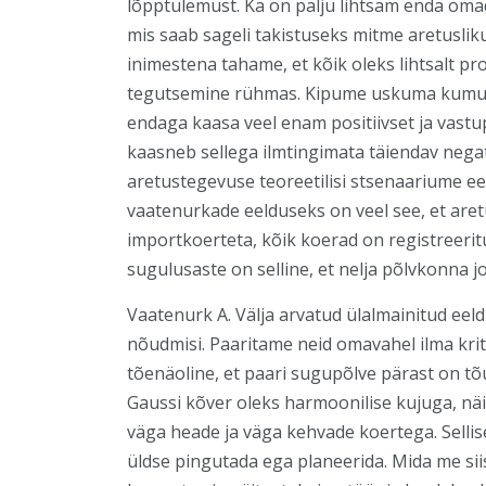
lõpptulemust. Ka on palju lihtsam enda omad
mis saab sageli takistuseks mitme aretuslik
inimestena tahame, et kõik oleks lihtsalt pr
tegutsemine rühmas. Kipume uskuma kumulati
endaga kaasa veel enam positiivset ja vastup
kaasneb sellega ilmtingimata täiendav negat
aretustegevuse teoreetilisi stsenaariume eel
vaatenurkade eelduseks on veel see, et are
importkoerteta, kõik koerad on registreeri
sugulusaste on selline, et nelja põlvkonna
Vaatenurk A. Välja arvatud ülalmainitud eel
nõudmisi. Paaritame neid omavahel ilma kri
tõenäoline, et paari sugupõlve pärast on tõ
Gaussi kõver oleks harmoonilise kujuga, nä
väga heade ja väga kehvade koertega. Sellis
üldse pingutada ega planeerida. Mida me si