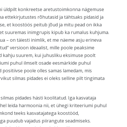
ni üldpilt konkreetse aretustoimkonna nägemuse
 ettekirjutustes rõhutasid ja tähtsaks pidasid ja
se, et koostöös peitub jõud ja mitu pead on ikka
 et suuremas inimgrupis kipub ka rumalus kuhjuma.
a – on täiesti inimlik, et me näeme asju erineva
tud“ versioon ideaalist, mille poole peaksime
 kahju suurem, kui juhusliku eksimuse poolt
ariumi puhul ilmselt osade eesmärkide puhul
ud positiivse poole olles samas lamedam, mis
kut silmas pidades ei oleks selline pilt tingimata
silmas pidades hästi koolitatud. Iga kasvataja
el leida harmoonia nii, et ühegi kriteeriumi puhul
toimkond teeks kasvatajatega koostööd,
ega puudub vajadus piirangute seadmiseks.