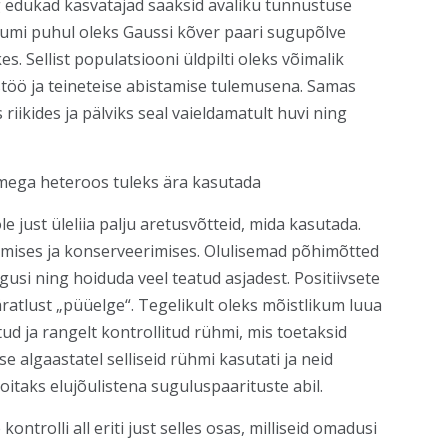
ng edukad kasvatajad saaksid avaliku tunnustuse
riumi puhul oleks Gaussi kõver paari sugupõlve
s. Sellist populatsiooni üldpilti oleks võimalik
stöö ja teineteise abistamise tulemusena. Samas
 riikides ja pälviks seal vaieldamatult huvi ning
imega heteroos tuleks ära kasutada
e just üleliia palju aretusvõtteid, mida kasutada.
imises ja konserveerimises. Olulisemad põhimõtted
gusi ning hoiduda veel teatud asjadest. Positiivsete
atlust „püüelge“. Tegelikult oleks mõistlikum luua
tud ja rangelt kontrollitud rühmi, mis toetaksid
 algaastatel selliseid rühmi kasutati ja neid
hoitaks elujõulistena suguluspaarituste abil.
trolli all eriti just selles osas, milliseid omadusi