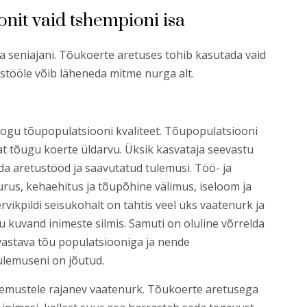
nit vaid tshempioni isa
ka seniajani. Tõukoerte aretuses tohib kasutada vaid
tustööle võib läheneda mitme nurga alt.
kogu tõupopulatsiooni kvaliteet. Tõupopulatsiooni
avat tõugu koerte üldarvu. Üksik kasvataja seevastu
a aretustööd ja saavutatud tulemusi. Töö- ja
rus, kehaehitus ja tõupõhine välimus, iseloom ja
rvikpildi seisukohalt on tähtis veel üks vaatenurk ja
u kuvand inimeste silmis. Samuti on oluline võrrelda
 vastava tõu populatsiooniga ja nende
tulemuseni on jõutud.
gemustele rajanev vaatenurk. Tõukoerte aretusega