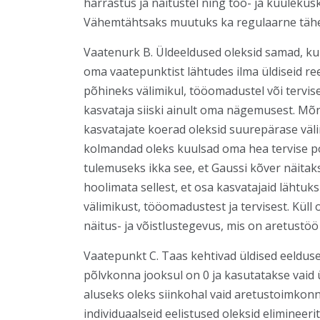
harrastus ja näitustel ning töö- ja kuulekus
Vähemtähtsaks muutuks ka regulaarne tähe
Vaatenurk B. Üldeeldused oleksid samad, kui
oma vaatepunktist lähtudes ilma üldiseid ree
põhineks välimikul, tööomadustel või tervis
kasvataja siiski ainult oma nägemusest. Mõ
kasvatajate koerad oleksid suurepärase väli
kolmandad oleks kuulsad oma hea tervise po
tulemuseks ikka see, et Gaussi kõver näitak
hoolimata sellest, et osa kasvatajaid lähtuk
välimikust, tööomadustest ja tervisest. Küll
näitus- ja võistlustegevus, mis on aretustöö
Vaatepunkt C. Taas kehtivad üldised eelduse
põlvkonna jooksul on 0 ja kasutatakse vaid ü
aluseks oleks siinkohal vaid aretustoimkonn
individuaalseid eelistused oleksid elimineeri