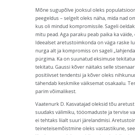
Mõne sugupõlve jooksul oleks populatsioo
peegeldus – selgelt oleks näha, mida nad oma
kus oli mindud kompromissile. Sageli öeldak
mitu pead. Aga paraku peab paika ka väide,
Ideealset aretustoimkonda on väga raske luu
nurga alt ja kompromiss on sageli „lahjenda
pürgima. Ka on suunatud eksimuse tekitatud
tekitatu. Gaussi kõver näitaks selle stsena
positiivset tendentsi ja kõver oleks nihkun
tähendab keskmike väiksemat osakaalu. Tervi
parim võimalikest.
Vaatenurk D. Kasvatajad oleksid tõu aretust 
suudaks välimiku, tööomaduste ja tervise vah
ei tehtaks liialt suuri järelandmisi. Aretus
teineteisemõistmine oleks vastastikune, se