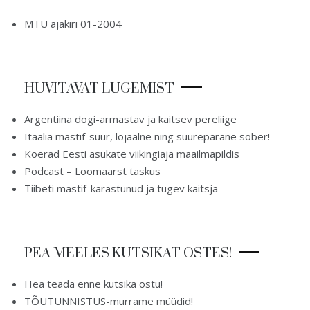
MTÜ ajakiri 01-2004
HUVITAVAT LUGEMIST
Argentiina dogi-armastav ja kaitsev pereliige
Itaalia mastif-suur, lojaalne ning suurepärane sõber!
Koerad Eesti asukate viikingiaja maailmapildis
Podcast – Loomaarst taskus
Tiibeti mastif-karastunud ja tugev kaitsja
PEA MEELES KUTSIKAT OSTES!
Hea teada enne kutsika ostu!
TÕUTUNNISTUS-murrame müüdid!