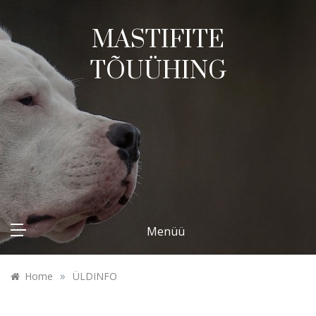
Skip
to
MASTIFITE
content
TÕUÜHING
Menüü
»
Home
ÜLDINFO