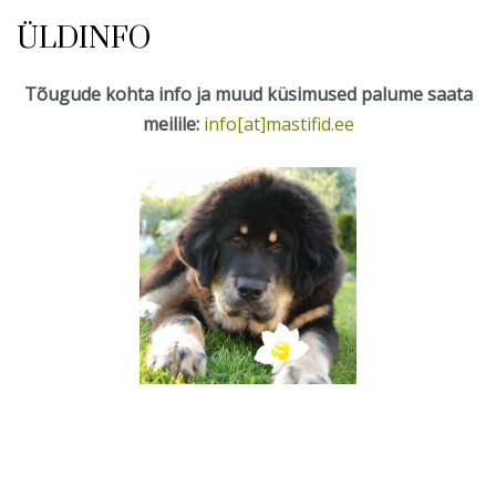
ÜLDINFO
Tõugude kohta info ja muud küsimused palume saata
meilile:
info[at]mastifid.ee