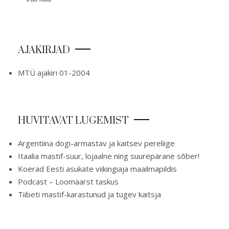
AJAKIRJAD
MTÜ ajakiri 01-2004
HUVITAVAT LUGEMIST
Argentiina dogi-armastav ja kaitsev pereliige
Itaalia mastif-suur, lojaalne ning suurepärane sõber!
Koerad Eesti asukate viikingiaja maailmapildis
Podcast – Loomaarst taskus
Tiibeti mastif-karastunud ja tugev kaitsja