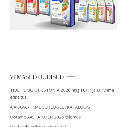
VIIMASED UUDISED
TIBET DOG OF ESTONIA 2026 ning FCI II ja IX rühma
erinäitus
AJAKAVA / TIME SCHEDULE /KATALOOG
Ootame AASTA KOER 2025 tulemusi
Häid jõule ja ilusat uut aastat!