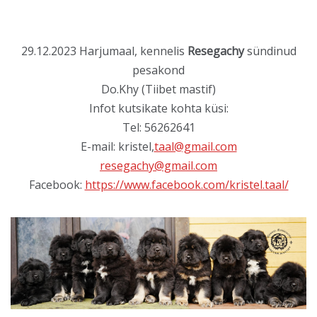
29.12.2023 Harjumaal, kennelis
Resegachy
sündinud
pesakond
Do.Khy (Tiibet mastif)
Infot kutsikate kohta küsi:
Tel: 56262641
E-mail: kristel,
taal@gmail.com
resegachy@gmail.com
Facebook:
https://www.facebook.com/kristel.taal/