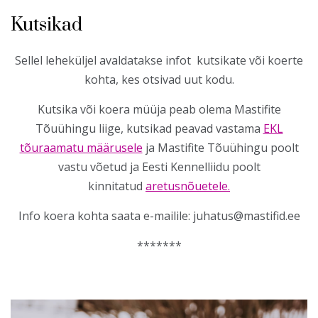
Kutsikad
Sellel leheküljel avaldatakse infot kutsikate või koerte
kohta, kes otsivad uut kodu.
Kutsika või koera müüja peab olema Mastifite
Tõuühingu liige, kutsikad peavad vastama
EKL
tõuraamatu määrusele
ja Mastifite Tõuühingu poolt
vastu võetud ja Eesti Kennelliidu poolt
kinnitatud
aretusnõuetele.
Info koera kohta saata e-mailile: juhatus@mastifid.ee
*******