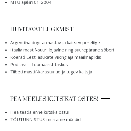
MTÜ ajakiri 01-2004
HUVITAVAT LUGEMIST
Argentiina dogi-armastav ja kaitsev pereliige
Itaalia mastif-suur, lojaalne ning suurepärane sõber!
Koerad Eesti asukate viikingiaja maailmapildis
Podcast – Loomaarst taskus
Tiibeti mastif-karastunud ja tugev kaitsja
PEA MEELES KUTSIKAT OSTES!
Hea teada enne kutsika ostu!
TÕUTUNNISTUS-murrame müüdid!