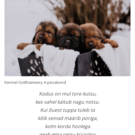
Kennel Gotthameery A-pesakond
Kodus on mul tore kutsu,
kes vahel käitub nagu notsu.
Kui õuest tuppa tuleb ta
kõik seinad määrib poriga,
kolm korda hoolega
peab ema seinu küürima.