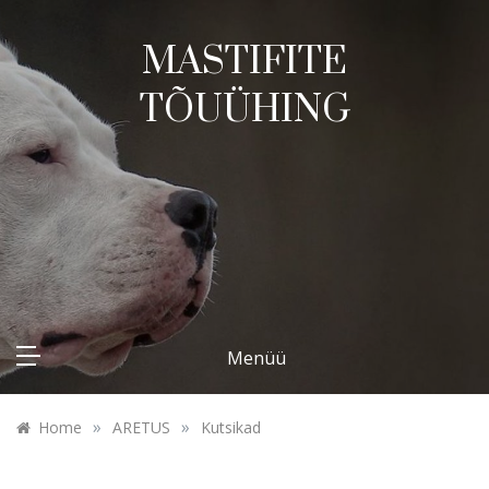
Skip
to
MASTIFITE
content
TÕUÜHING
Menüü
»
»
Home
ARETUS
Kutsikad