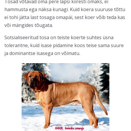
Tosad võtavad oma pere lapsi kiiresti omaks, ei
hammusta ega näksa kunagi. Kuid koera suuruse tõttu
ei tohi jätta last tosaga omapäi, sest koer võib teda kas
või mängides tõugata.
Sotsialiseeritud tosa on teiste koerte suhtes üsna
tolerantne, kuid isase pidamine koos teise sama suure
ja dominantse isasega on võimatu.