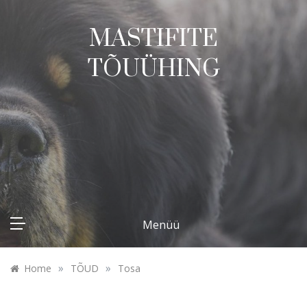
Skip
to
MASTIFITE
content
TÕUÜHING
Menüü
»
»
Home
TÕUD
Tosa