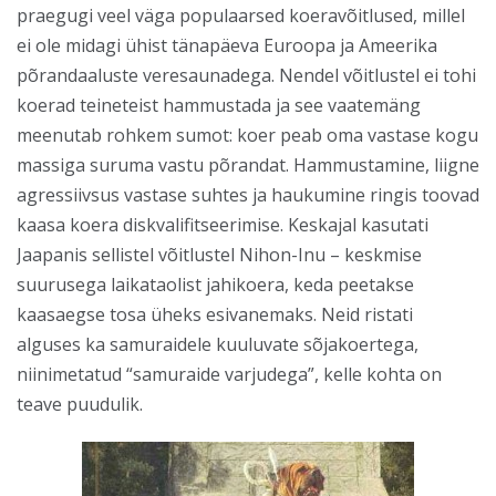
praegugi veel väga populaarsed koeravõitlused, millel
ei ole midagi ühist tänapäeva Euroopa ja Ameerika
põrandaaluste veresaunadega. Nendel võitlustel ei tohi
koerad teineteist hammustada ja see vaatemäng
meenutab rohkem sumot: koer peab oma vastase kogu
massiga suruma vastu põrandat. Hammustamine, liigne
agressiivsus vastase suhtes ja haukumine ringis toovad
kaasa koera diskvalifitseerimise. Keskajal kasutati
Jaapanis sellistel võitlustel Nihon-Inu – keskmise
suurusega laikataolist jahikoera, keda peetakse
kaasaegse tosa üheks esivanemaks. Neid ristati
alguses ka samuraidele kuuluvate sõjakoertega,
niinimetatud “samuraide varjudega”, kelle kohta on
teave puudulik.