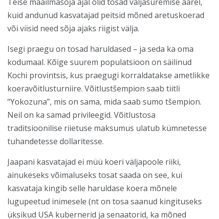
Teise maailmasõja ajal olid tosad väljasuremise äärel,
kuid andunud kasvatajad peitsid mõned aretuskoerad
või viisid need sõja ajaks riigist välja.
Isegi praegu on tosad haruldased – ja seda ka oma
kodumaal. Kõige suurem populatsioon on säilinud
Kochi provintsis, kus praegugi korraldatakse ametlikke
koeravõitlusturniire. Võitlustšempion saab tiitli
“Yokozuna”, mis on sama, mida saab sumo tšempion.
Neil on ka samad privileegid. Võitlustosa
traditsioonilise riietuse maksumus ulatub kümnetesse
tuhandetesse dollaritesse.
Jaapani kasvatajad ei müü koeri väljapoole riiki,
ainukeseks võimaluseks tosat saada on see, kui
kasvataja kingib selle haruldase koera mõnele
lugupeetud inimesele (nt on tosa saanud kingituseks
üksikud USA kubernerid ja senaatorid, ka mõned