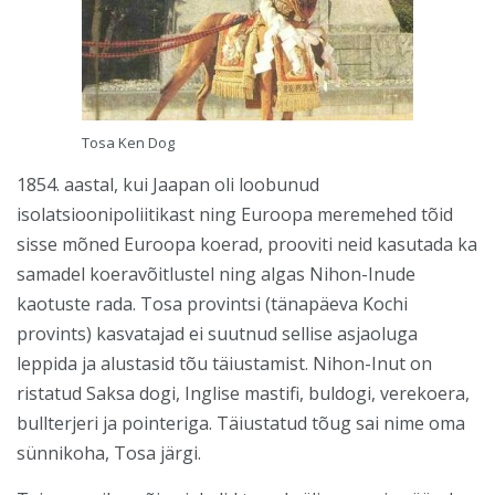
Tosa Ken Dog
1854. aastal, kui Jaapan oli loobunud
isolatsioonipoliitikast ning Euroopa meremehed tõid
sisse mõned Euroopa koerad, prooviti neid kasutada ka
samadel koeravõitlustel ning algas Nihon-Inude
kaotuste rada. Tosa provintsi (tänapäeva Kochi
provints) kasvatajad ei suutnud sellise asjaoluga
leppida ja alustasid tõu täiustamist. Nihon-Inut on
ristatud Saksa dogi, Inglise mastifi, buldogi, verekoera,
bullterjeri ja pointeriga. Täiustatud tõug sai nime oma
sünnikoha, Tosa järgi.