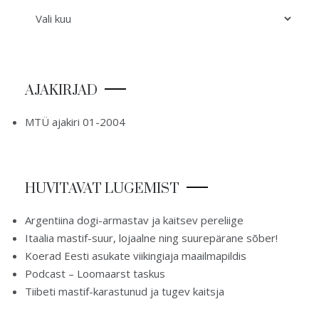
ARHIIV
AJAKIRJAD
MTÜ ajakiri 01-2004
HUVITAVAT LUGEMIST
Argentiina dogi-armastav ja kaitsev pereliige
Itaalia mastif-suur, lojaalne ning suurepärane sõber!
Koerad Eesti asukate viikingiaja maailmapildis
Podcast – Loomaarst taskus
Tiibeti mastif-karastunud ja tugev kaitsja