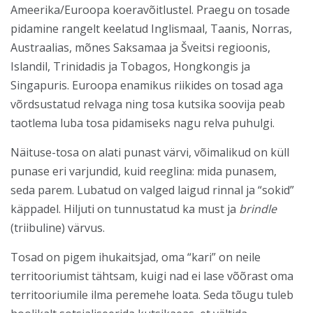
Ameerika/Euroopa koeravõitlustel. Praegu on tosade
pidamine rangelt keelatud Inglismaal, Taanis, Norras,
Austraalias, mõnes Saksamaa ja Šveitsi regioonis,
Islandil, Trinidadis ja Tobagos, Hongkongis ja
Singapuris. Euroopa enamikus riikides on tosad aga
võrdsustatud relvaga ning tosa kutsika soovija peab
taotlema luba tosa pidamiseks nagu relva puhulgi.
Näituse-tosa on alati punast värvi, võimalikud on küll
punase eri varjundid, kuid reeglina: mida punasem,
seda parem. Lubatud on valged laigud rinnal ja “sokid”
käppadel. Hiljuti on tunnustatud ka must ja
brindle
(triibuline) värvus.
Tosad on pigem ihukaitsjad, oma “kari” on neile
territooriumist tähtsam, kuigi nad ei lase võõrast oma
territooriumile ilma peremehe loata. Seda tõugu tuleb