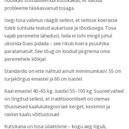
hoolikalt sotsialiseerida kutsikaeas, et vältida
probleeme täiskasvanud tosaga.
Isegi tosa välimus räägib sellest, et sellisse koerasse
tuleb suhtuda teatud aukartuse ja tõsidusega. Tosa
vajab peremehe lähedust, teda ei tohi mingil juhul
üksinda õues pidada – see rikub koera psüühika
paratamatult. See tõug on loodud järgnema oma
peremehele kõikjal.
Standardis on ette nähtud ainult miinimumkasv: 55 cm
turjakõrgus emastel ja 60 cm isastel.
Kaal emastel 40–65 kg, isastel 55–100 kg. Suured vahed
on tingitud sellest, et traditsiooniliselt on olemas
tõusisesed kaalukategooriad: kerget, keskmist ja
rasket kaalu võitlustosad.
Kutsikana on tosa üliaktiivne – kogu aeg liigub,