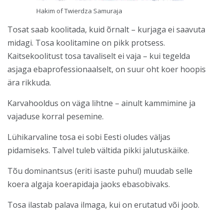
Hakim of Twierdza Samuraja
Tosat saab koolitada, kuid õrnalt – kurjaga ei saavuta
midagi. Tosa koolitamine on pikk protsess.
Kaitsekoolitust tosa tavaliselt ei vaja – kui tegelda
asjaga ebaprofessionaalselt, on suur oht koer hoopis
ära rikkuda.
Karvahooldus on väga lihtne – ainult kammimine ja
vajaduse korral pesemine.
Lühikarvaline tosa ei sobi Eesti oludes väljas
pidamiseks. Talvel tuleb vältida pikki jalutuskäike.
Tõu dominantsus (eriti isaste puhul) muudab selle
koera algaja koerapidaja jaoks ebasobivaks.
Tosa ilastab palava ilmaga, kui on erutatud või joob.