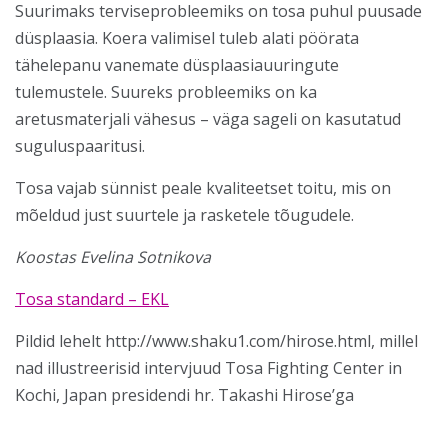
Suurimaks terviseprobleemiks on tosa puhul puusade
düsplaasia. Koera valimisel tuleb alati pöörata
tähelepanu vanemate düsplaasiauuringute
tulemustele. Suureks probleemiks on ka
aretusmaterjali vähesus – väga sageli on kasutatud
suguluspaaritusi.
Tosa vajab sünnist peale kvaliteetset toitu, mis on
mõeldud just suurtele ja rasketele tõugudele.
Koostas Evelina Sotnikova
Tosa standard – EKL
Pildid lehelt http://www.shaku1.com/hirose.html, millel
nad illustreerisid intervjuud Tosa Fighting Center in
Kochi, Japan presidendi hr. Takashi Hirose’ga