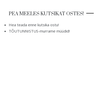
PEA MEELES KUTSIKAT OSTES!
Hea teada enne kutsika ostu!
TÕUTUNNISTUS-murrame müüdid!