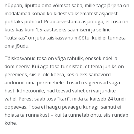
hüppab, liputab oma võimsat saba, mille tagajärjena on
madalamad kohad kõikidest väiksematest asjadest
puhtaks pühitud. Peab arvestama asjaoluga, et tosa on
kutsikas kuni 1,5-aastaseks saamiseni ja selline
“kutsikas” on juba täiskasvanu mõõtu, kuid ei tunneta
oma jõudu.
Täiskasvanud tosa on väga rahulik, enesekindel ja
domineeriv. Kui aga tosa tunnistab, et tema juhiks on
peremees, siis ei ole koera, kes oleks samavõrd
andunud oma peremehele. Tosad reageerivad väga
hästi kõnetoonile, nad teevad vahet eri varjundite
vahel. Perest saab tosa “kari”, mida ta kaitseb 24 tundi
ööpäevas. Tosa ei haugu peaaegu kunagi, samuti ei
hoiata ta rünnakust – kui ta tunnetab ohtu, siis ründab
kohe.