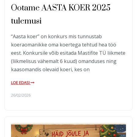
Ootame AASTA KOER 2025
tulemusi
“Aasta koer” on konkurs mis tunnustab
koeraomanikke oma koertega tehtud hea töö
eest. Konkursile võib esitada Mastifite TÜ liikmete
(liikmelisus vähemalt 6 kuud) omanduses ning
kaasomandis olevaid koeri, kes on
LOE EDASI
26/02/2026