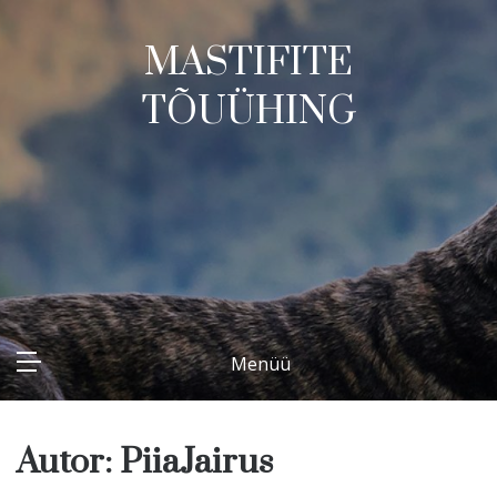
Skip
to
MASTIFITE
content
TÕUÜHING
Menüü
Autor:
PiiaJairus