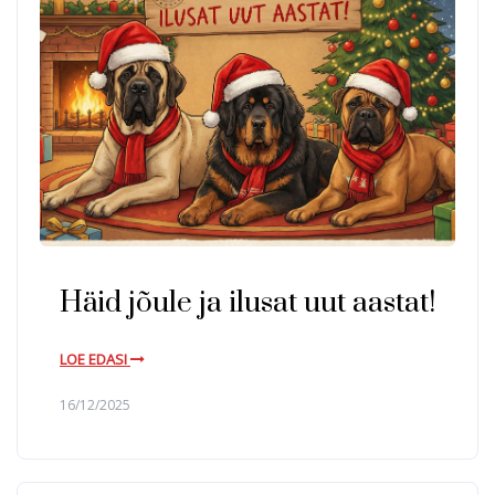
Häid jõule ja ilusat uut aastat!
LOE EDASI
16/12/2025