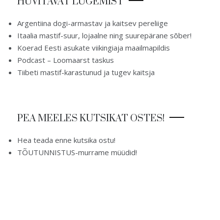
HUVITAVAT LUGEMIST
Argentiina dogi-armastav ja kaitsev pereliige
Itaalia mastif-suur, lojaalne ning suurepärane sõber!
Koerad Eesti asukate viikingiaja maailmapildis
Podcast – Loomaarst taskus
Tiibeti mastif-karastunud ja tugev kaitsja
PEA MEELES KUTSIKAT OSTES!
Hea teada enne kutsika ostu!
TÕUTUNNISTUS-murrame müüdid!