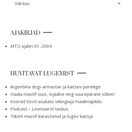
AJAKIRJAD
MTÜ ajakiri 01-2004
HUVITAVAT LUGEMIST
Argentiina dogi-armastav ja kaitsev pereliige
Itaalia mastif-suur, lojaalne ning suurepärane sõber!
Koerad Eesti asukate viikingiaja maailmapildis
Podcast – Loomaarst taskus
Tiibeti mastif-karastunud ja tugev kaitsja