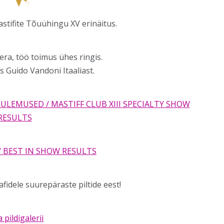
astifite Tõuühingu XV erinäitus.
ra, töö toimus ühes ringis.
s Guido Vandoni Itaaliast.
ULEMUSED / MASTIFF CLUB XIII SPECIALTY SHOW
RESULTS
/ BEST IN SHOW RESULTS
fidele suurepäraste piltide eest!
a pildigalerii