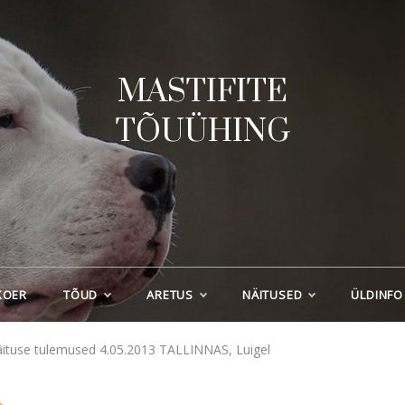
MASTIFITE
TÕUÜHING
KOER
TÕUD
ARETUS
NÄITUSED
ÜLDINFO
näituse tulemused 4.05.2013 TALLINNAS, Luigel