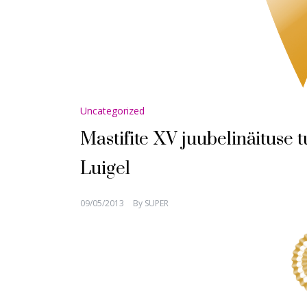
Uncategorized
Mastifite XV juubelinäituse
Luigel
09/05/2013
By
SUPER