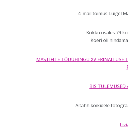
4. mail toimus Luigel M
Kokku osales 79 koe
Koeri oli hindama
MASTIFITE TÕUÜHINGU XV ERINÄITUSE T
BIS TULEMUSED 
Aitähh kõikidele fotograa
Livi