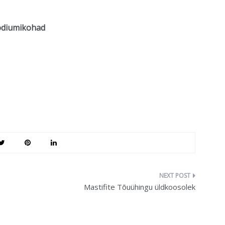
diumikohad
.
Mastifite Tõuühingu üldkoosolek