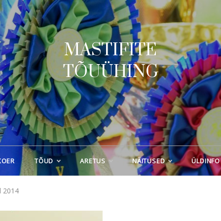
MASTIFITE
TÕUÜHING
KOER
TÕUD
ARETUS
NÄITUSED
ÜLDINFO
d 2014