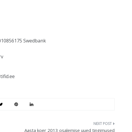
21010856175 Swedbank
rv
ifid.ee
Aasta koer 2013 osalemise uued tingimused