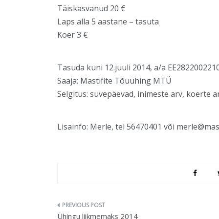
Täiskasvanud 20 €
Laps alla 5 aastane – tasuta
Koer 3 €
Tasuda kuni 12.juuli 2014, a/a EE2822002
Saaja: Mastifite Tõuühing MTÜ
Selgitus: suvepäevad, inimeste arv, koerte a
Lisainfo: Merle, tel 56470401 või merle@mast
Navigeerimine
Ühingu liikmemaks 2014