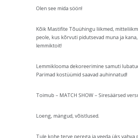
Olen see mida söön!
Kõik Mastifite Tõuühingu liikmed, mitteliik
peole, kus kõrvuti pidutsevad muna ja kana
lemmiktoit!
Lemmiklooma dekoreerimine samuti lubatu
Parimad kostüümid saavad auhinnatud!
Toimub – MATCH SHOW – Siresäärsed versu
Loeng, mängud, võistlused.
Tule kohe terve perega ja veeda üks vahva 