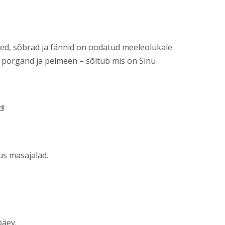
med, sõbrad ja fännid on oodatud meeleolukale
, porgand ja pelmeen – sõltub mis on Sinu
d!
s masajalad.
päev.