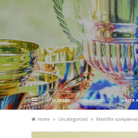
Skip
to
content
UUDISED
TÕUÜHING
AASTA 
»
»
Home
Uncategorized
Mastifite suvepäeva