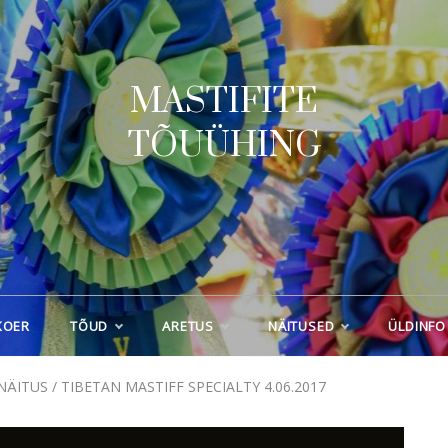
MASTIFITE
TÕUÜHING
KOER
TÕUD
ARETUS
NÄITUSED
ÜLDINFO
INÄITUS / TIBETAN MASTIFF SPECIALTY 4.06.2017