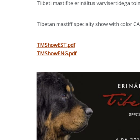
Tiibeti mastifite erinäitus värvisertidega t
Tibetan mastiff specialty show with color CA
TMShowEST.pdf
TMShowENG.pdf